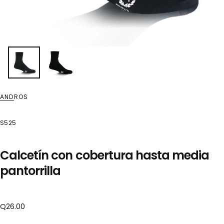
ANDROS
S525
Calcetín con cobertura hasta media
pantorrilla
Precio
Q26.00
regular