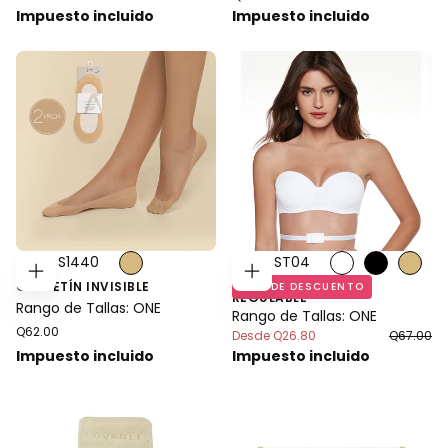
regular
regular
Impuesto incluido
Impuesto incluido
Estilo: S1440
Estilo: ST04
EXTENSOR DE BANDA
AGREGAR
ELEGIR
CALCETÍN INVISIBLE
60
% DE DESCUENTO
AL
OPCIONES
REGULABLE
CARRITO
Rango de Tallas: ONE
Rango de Tallas: ONE
Precio
Q62.00
Precio
Precio
Desde
Q26.80
Q67.00
regular
regular
mínimo
Impuesto incluido
Impuesto incluido