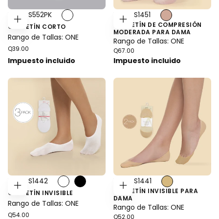
Estilo: S552PK
Estilo: S1451
CALCETÍN DE COMPRESIÓN
AGREGAR
AGREGAR
CALCETÍN CORTO
AL
AL
MODERADA PARA DAMA
CARRITO
CARRITO
Rango de Tallas: ONE
Rango de Tallas: ONE
Precio
Q39.00
Precio
Q67.00
regular
regular
Impuesto incluido
Impuesto incluido
Estilo: S1442
Estilo: S1441
CALCETÍN INVISIBLE PARA
ELEGIR
AGREGAR
CALCETÍN INVISIBLE
OPCIONES
AL
DAMA
CARRITO
Rango de Tallas: ONE
Rango de Tallas: ONE
Precio
Q54.00
Precio
Q52.00