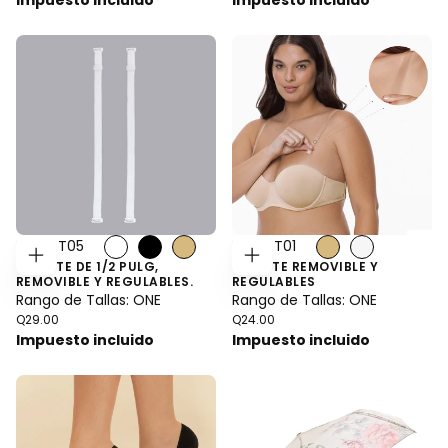
Estilo: T05
Estilo: T01
TIRANTE DE 1/2 PULG,
TIRANTE REMOVIBLE Y
ELEGIR
ELEGIR
OPCIONES
OPCIONES
REMOVIBLE Y REGULABLES.
REGULABLES
Rango de Tallas: ONE
Rango de Tallas: ONE
Precio
Precio
Q29.00
Q24.00
regular
regular
Impuesto incluido
Impuesto incluido