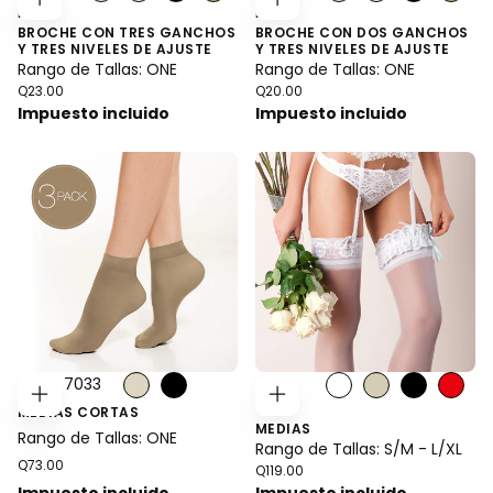
BR03
BR02
ELEGIR
ELEGIR
OPCIONES
OPCIONES
BROCHE CON TRES GANCHOS
BROCHE CON DOS GANCHOS
Y TRES NIVELES DE AJUSTE
Y TRES NIVELES DE AJUSTE
Rango de Tallas: ONE
Rango de Tallas: ONE
Precio
Precio
Q23.00
Q20.00
regular
regular
Impuesto incluido
Impuesto incluido
Estilo: 7033
Estilo:
7004
ELEGIR
ELEGIR
MEDIAS CORTAS
OPCIONES
OPCIONES
MEDIAS
Rango de Tallas: ONE
Rango de Tallas: S/M - L/XL
Precio
Q73.00
Precio
Q119.00
regular
regular
Impuesto incluido
Impuesto incluido