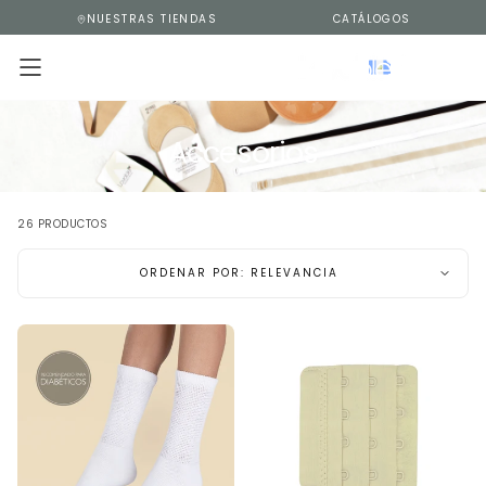
NUESTRAS TIENDAS
CATÁLOGOS
SALTAR
AL
CONTENIDO
Accesorios
26 PRODUCTOS
ORDENAR POR: RELEVANCIA