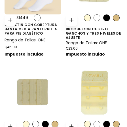
Estilo: S1449
Estilo:
BR04
AGREGAR
ELEGIR
CALCETÍN CON COBERTURA
AL
OPCIONES
HASTA MEDIA PANTORRILLA
BROCHE CON CUSTRO
CARRITO
PARA PIE DIABÉTICO
GANCHOS Y TRES NIVELES DE
AJUSTE
Rango de Tallas: ONE
Rango de Tallas: ONE
Precio
Q45.00
Precio
Q23.00
regular
regular
Impuesto incluido
Impuesto incluido
Estilo:
Estilo: