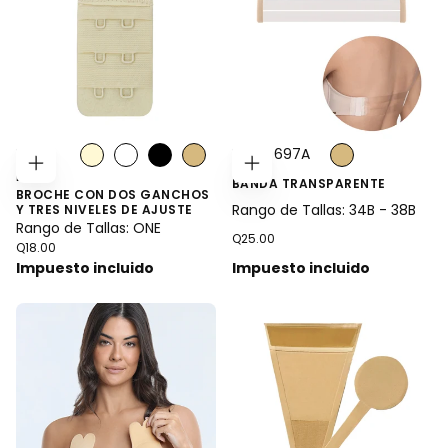
Estilo:
Estilo: 697A
BR01
ELEGIR
ELEGIR
BANDA TRANSPARENTE
OPCIONES
OPCIONES
BROCHE CON DOS GANCHOS
Rango de Tallas: 34B - 38B
Y TRES NIVELES DE AJUSTE
Rango de Tallas: ONE
Precio
Q25.00
Precio
Q18.00
regular
regular
Impuesto incluido
Impuesto incluido