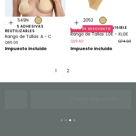
Estilo: 549N
Estilo: 2053
COPAS ADHESIVAS
ELEGIR
ELEGIR
TANGA ADHESIVA INVISIBLE
60
% DE DESCUENTO
OPCIONES
OPCIONES
REUTILIZABLES
Rango de Tallas: LGE - XLGE
Rango de Tallas: A - C
Precio
Precio
Q29.60
Q74.00
Precio
Q65.00
mínimo
regular
regular
Impuesto incluido
Impuesto incluido
1
2
Pagos Seguros 100%