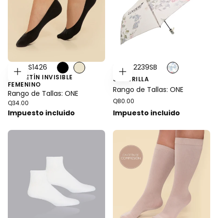
Estilo: S1426
Estilo: 2239SB
CALCETÍN INVISIBLE
ELEGIR
AGREGAR
SOMBRILLA
OPCIONES
AL
FEMENINO
CARRITO
Rango de Tallas: ONE
Rango de Tallas: ONE
Precio
Q80.00
Precio
Q34.00
regular
regular
Impuesto incluido
Impuesto incluido