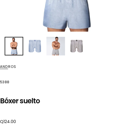
ANDROS
5388
Bóxer suelto
Precio
Q124.00
regular