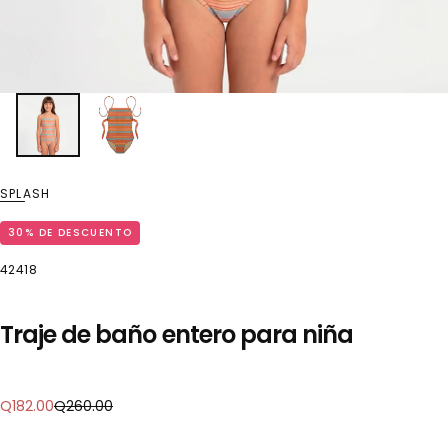
SPLASH
30
% DE DESCUENTO
42418
Traje de baño entero para niña
Precio
Precio
Q182.00
Q260.00
regular
de
oferta