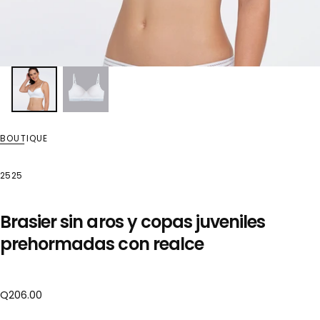
BOUTIQUE
2525
Brasier sin aros y copas juveniles
prehormadas con realce
Precio
Q206.00
regular