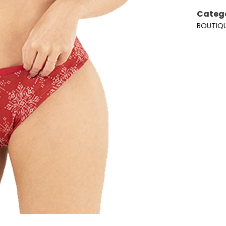
actualme
Catego
BOUTIQ
Aún no se ha selecci