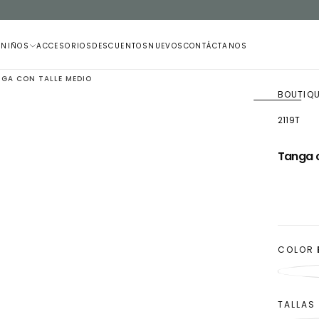
 NIÑOS
ACCESORIOS
DESCUENTOS
NUEVOS
CONTÁCTANOS
GA CON TALLE MEDIO
BOUTIQ
2119T
ABRIR
MEDIOS
Tanga c
1
EN
MODAL
COLOR
TALLAS