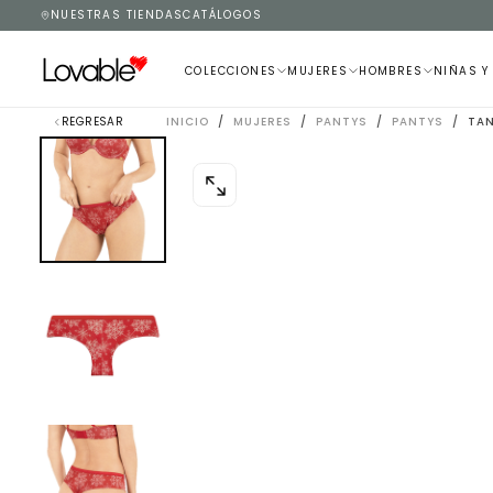
NUESTRAS TIENDAS
CATÁLOGOS
SALTAR
AL
CONTENIDO
COLECCIONES
MUJERES
HOMBRES
NIÑAS Y
REGRESAR
INICIO
/
MUJERES
/
PANTYS
/
PANTYS
/
TAN
ABRIR
MEDIOS
0
EN
MODAL