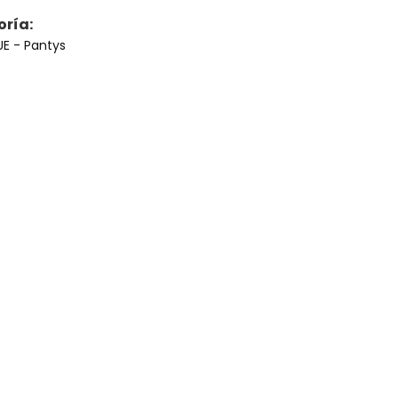
nte vacío
ría:
UE
- Pantys
onado ningún producto.