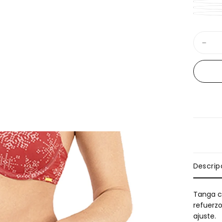
Cantida
Dismin
cantid
para
Tanga
con
talle
medio
Descrip
Tanga co
El carrito
refuerzo
ajuste.