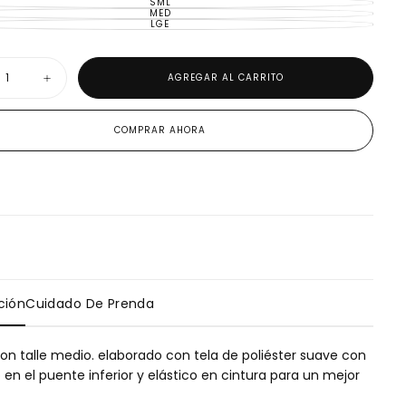
SML
VARIANTE
MED
AGOTADA
VARIANTE
O
LGE
AGOTADA
VARIANTE
NO
O
AGOTADA
DISPONIBLE
NO
O
DISPONIBLE
NO
DISPONIBLE
d
AGREGAR AL CARRITO
uir
Aumentar
ad
cantidad
para
Tanga
COMPRAR AHORA
con
talle
medio
ción
Cuidado De Prenda
n talle medio. elaborado con tela de poliéster suave con
 rápido está
 en el puente inferior y elástico en cintura para un mejor