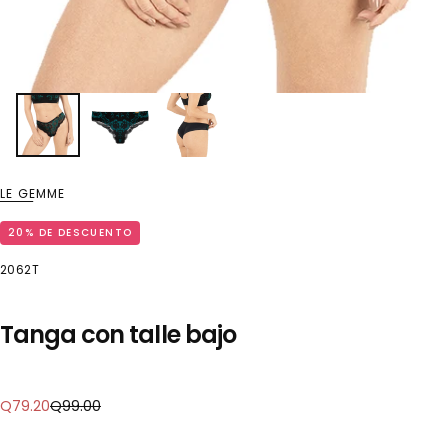
LE GEMME
20
% DE DESCUENTO
2062T
Tanga con talle bajo
Precio
Precio
Q79.20
Q99.00
regular
de
oferta