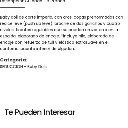
Descripción
Cuidado De Prenda
leve
leve
Baby doll de corte imperio, con aros, copas prehormadas con
realce leve (push up leve). broche de dos ganchos y cuatro
niveles. tirantes regulables que se pueden cruzar en x en la
espalda. elaborado de encaje. *incluye hilo, elaborado de
encaje con refuerzo de tull y elástico extrasuave en el
contorno. puente inferior de algodón.
Categoría:
SEDUCCION
- Baby Dolls
Te Pueden Interesar