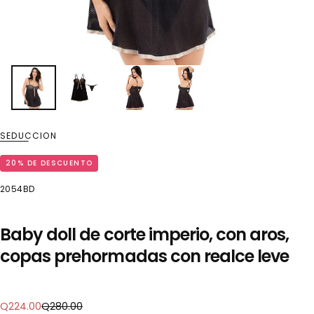
SEDUCCION
20
% DE DESCUENTO
2054BD
Baby doll de corte imperio, con aros,
copas prehormadas con realce leve
Precio
Precio
Q224.00
Q280.00